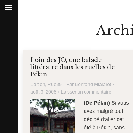
Archi
Loin des JO, une balade
littéraire dans les ruelles de
Pékin
Edition
,
Rue89
Par
Bertrand Mialaret
août 3, 2008
Laisser un commentaire
(De Pékin)
Si vous
avez malgré tout
décidé d’aller cet
été à Pékin, sans