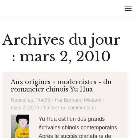
Archives du jour
:
mars 2, 2010
Aux origines « modernistes » du
romancier chinois Yu Hua
Nouvelles
,
Rue89
Par
Bertrand Mialaret
mars 2, 2010
Laisser un commentaire
Yu Hua est l’un des grands
écrivains chinois contemporains.
Après le succès planétaire de