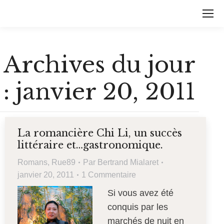
Archives du jour
:
janvier 20, 2011
La romancière Chi Li, un succès
littéraire et…gastronomique.
Romans
,
Rue89
Par
Bertrand Mialaret
janvier 20, 2011
1 Commentaire
Si vous avez été
conquis par les
marchés de nuit en