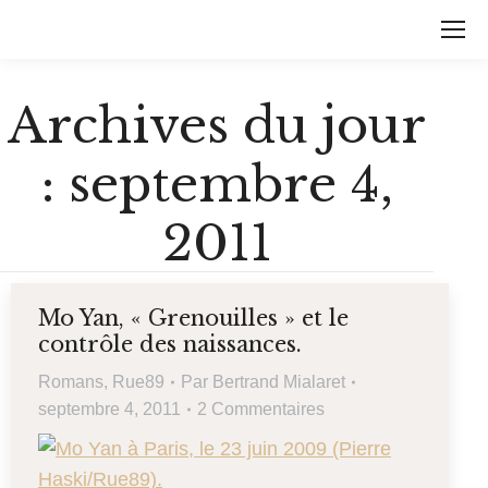
Archives du jour
:
septembre 4,
2011
Mo Yan, « Grenouilles » et le
contrôle des naissances.
Romans
,
Rue89
Par
Bertrand Mialaret
septembre 4, 2011
2 Commentaires