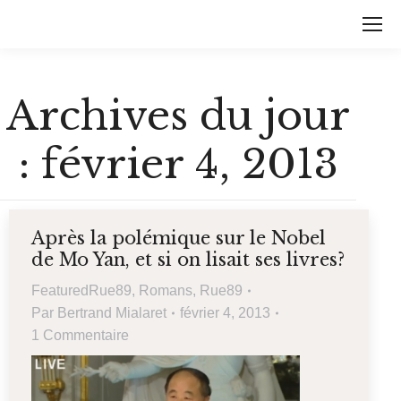
Archives du jour
:
février 4, 2013
Après la polémique sur le Nobel
de Mo Yan, et si on lisait ses livres?
FeaturedRue89
,
Romans
,
Rue89
Par
Bertrand Mialaret
février 4, 2013
1 Commentaire