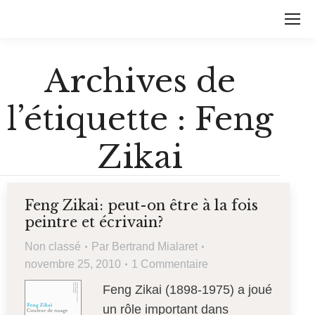
Archives de
l’étiquette :
Feng
Zikai
Feng Zikai: peut-on être à la fois
peintre et écrivain?
Non classé
Par
Bertrand Mialaret
novembre 25, 2010
1 Commentaire
Feng Zikai (1898-1975) a joué
un rôle important dans