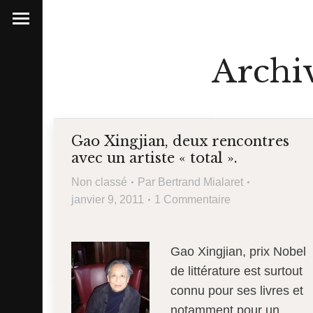
Archiv
Gao Xingjian, deux rencontres
avec un artiste « total ».
Non classé
Par
Bertrand Mialaret
janvier 9, 2011
1 Commentaire
Gao Xingjian, prix Nobel
de littérature est surtout
connu pour ses livres et
notamment pour un