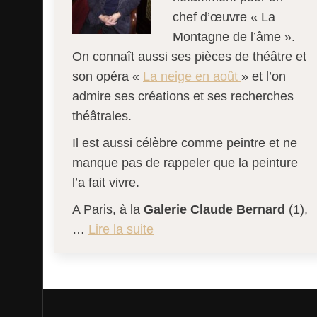
chef d’œuvre « La
Montagne de l’âme ».
On connaît aussi ses pièces de théâtre et
son opéra «
La neige en août
» et l’on
admire ses créations et ses recherches
théâtrales.
Il est aussi célèbre comme peintre et ne
manque pas de rappeler que la peinture
l’a fait vivre.
A Paris, à la
Galerie Claude Bernard
(1),
…
Lire la suite