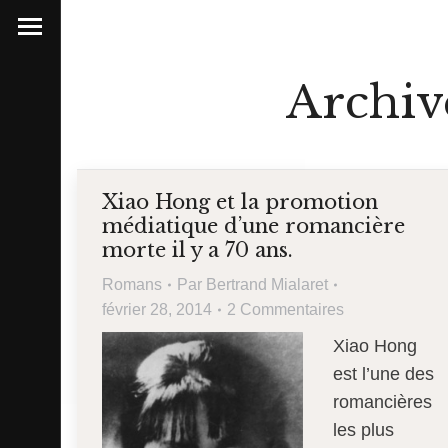
Archiv
Xiao Hong et la promotion
médiatique d’une romancière
morte il y a 70 ans.
Romans
Par
Bertrand Mialaret
février 28, 2014
2 Commentaires
Xiao Hong
est l’une des
romancières
les plus