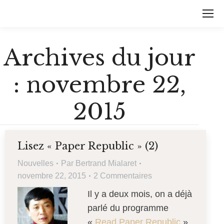
Archives du jour
:
novembre 22,
2015
Lisez « Paper Republic » (2)
Nouvelles
Par
Bertrand Mialaret
novembre 22, 2015
2 Commentaires
Il y a deux mois, on a déjà
parlé du programme
«
Read Paper Republic
».