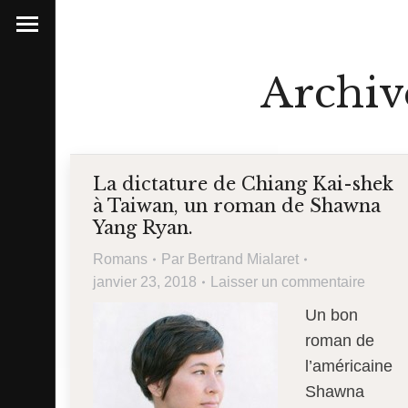
Archiv
La dictature de Chiang Kai-shek
à Taiwan, un roman de Shawna
Yang Ryan.
Romans
Par
Bertrand Mialaret
janvier 23, 2018
Laisser un commentaire
Un bon
roman de
l’américaine
Shawna