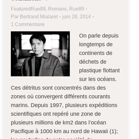
FeaturedRue89
,
Romans
,
Rue89
Par
Bertrand Mialaret
juin 28, 2014
1 Commentaire
On parle depuis
longtemps de
continents de
déchets de
plastique flottant
sur les océans.
Ces détritus sont concentrés dans des
zones où convergent différents courants
marins. Depuis 1997, plusieurs expéditions
scientifiques ont repéré une zone de
plusieurs millions de km2 dans l’océan
Pacifique à 1000 km au nord de Hawaii (1);