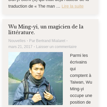
traduction de « The man …
Lire la suite
Wu Ming-yi, un magicien de la
littérature.
Nouvelles
Par
Bertrand Mialaret
mars 21, 2017
Laisser un commentaire
Parmi les
écrivains
qui
comptent à
Taiwan, Wu
Ming-yi
occupe une
position de