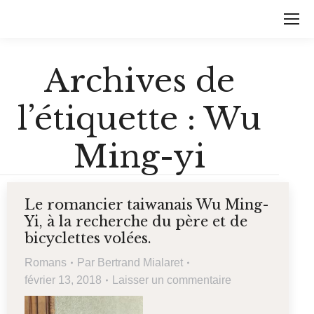
Archives de
l’étiquette :
Wu
Ming-yi
Le romancier taiwanais Wu Ming-
Yi, à la recherche du père et de
bicyclettes volées.
Romans
Par
Bertrand Mialaret
février 13, 2018
Laisser un commentaire