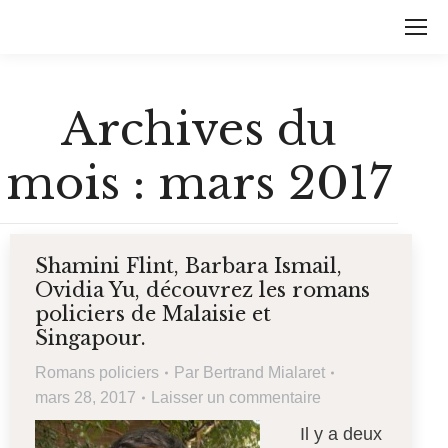
Archives du
mois :
mars 2017
Shamini Flint, Barbara Ismail,
Ovidia Yu, découvrez les romans
policiers de Malaisie et
Singapour.
Romans policiers
Par
Bertrand Mialaret
mars 28, 2017
Laisser un commentaire
Il y a deux