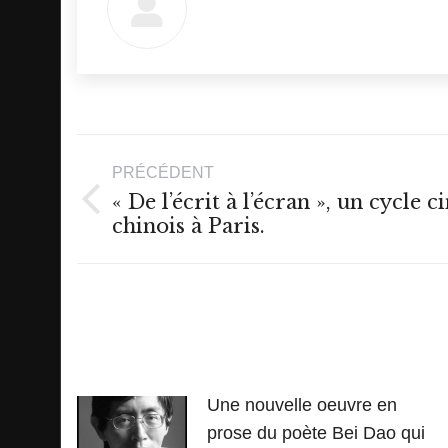
Navigation
PRÉCÉDENT
article
« De l’écrit à l’écran », un cycle 
Article
chinois à Paris.
précédent
:
Une nouvelle oeuvre en
prose du poète Bei Dao qui