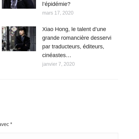
l’épidémie?
mars 17, 2020
Xiao Hong, le talent d’une
grande romancière desservi
par traducteurs, éditeurs,
cinéastes…
janvier 7, 2020
 avec
*