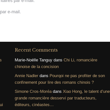
aires par e-mail.
par e-mail.
Recent Comments
s
Marie-Noëlle Tanguy
dans
Chi Li, romancière
chinoise de la concision
Annie Nadler
dans
Pourqoi ne pas profiter de son
confinement pour lire des romans chinois ?
Simone Cros-Moréa
dans
Xiao Hong, le talent d’une
grande romancière desservi par traducteurs,
ui
éditeurs, cinéastes…