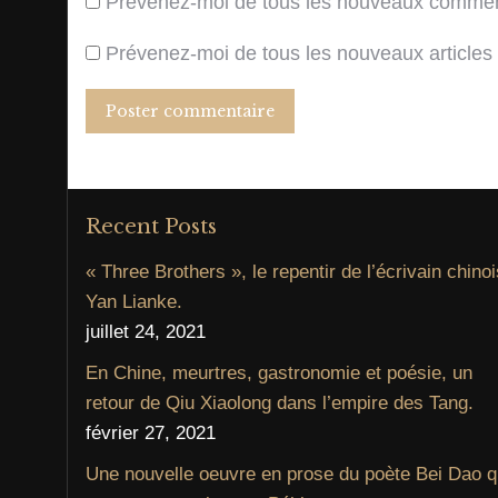
Prévenez-moi de tous les nouveaux comment
Prévenez-moi de tous les nouveaux articles 
Poster commentaire
Recent Posts
« Three Brothers », le repentir de l’écrivain chinoi
Yan Lianke.
juillet 24, 2021
En Chine, meurtres, gastronomie et poésie, un
retour de Qiu Xiaolong dans l’empire des Tang.
février 27, 2021
Une nouvelle oeuvre en prose du poète Bei Dao q