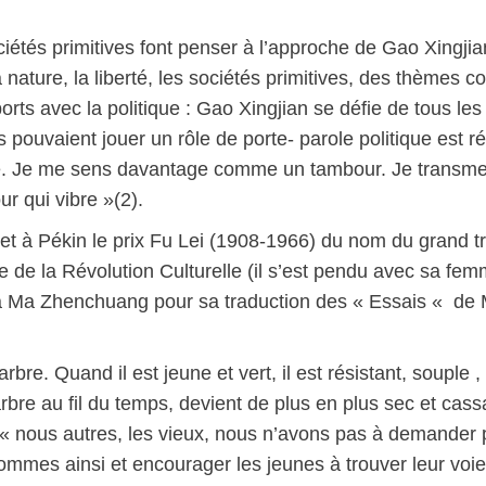
 sociétés primitives font penser à l’approche de Gao Xing
la nature, la liberté, les sociétés primitives, des thème
rts avec la politique : Gao Xingjian se défie de tous les 
s pouvaient jouer un rôle de porte- parole politique est 
e. Je me sens davantage comme un tambour. Je transmets
 qui vibre »(2).
et à Pékin le prix Fu Lei (1908-1966) du nom du grand tr
 de la Révolution Culturelle (il s’est pendu avec sa fem
 à Ma Zhenchuang pour sa traduction des « Essais « de 
bre. Quand il est jeune et vert, il est résistant, souple
arbre au fil du temps, devient de plus en plus sec et cass
re: « nous autres, les vieux, nous n’avons pas à demand
es ainsi et encourager les jeunes à trouver leur voie v