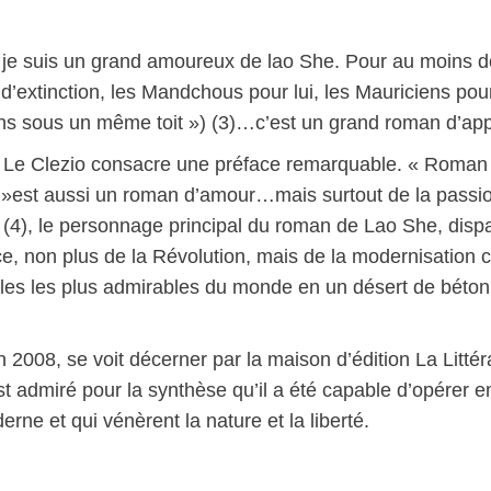
« je suis un grand amoureux de lao She. Pour au moins d
’extinction, les Mandchous pour lui, les Mauriciens pour 
ns sous un même toit ») (3)…c’est un grand roman d’app
Le Clezio consacre une préface remarquable. « Roman de
»est aussi un roman d’amour…mais surtout de la passion
g (4), le personnage principal du roman de Lao She, disp
e, non plus de la Révolution, mais de la modernisation c
illes les plus admirables du monde en un désert de béto
2008, se voit décerner par la maison d’édition La Littéra
t admiré pour la synthèse qu’il a été capable d’opérer e
ne et qui vénèrent la nature et la liberté.