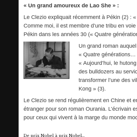
« Un grand amoureux de Lao She » :
Le Clezio expliquait récemment à Pékin (2) : 
Comme moi, il est membre d’une tribu en voie d
Pékin dans les années 30 (« Quatre génératio
Un grand roman auquel 
« Quatre générations… 
« Aujourd’hui, le huton
des bulldozers au servic
transformer l’une des v
Kong » (3).
Le Clezio se rend régulièrement en Chine et en 
étranger pour son roman Ourania. L’écrivain es
pour ceux qui vivent à la marge du monde moder
De prix Nobel à prix Nobel…