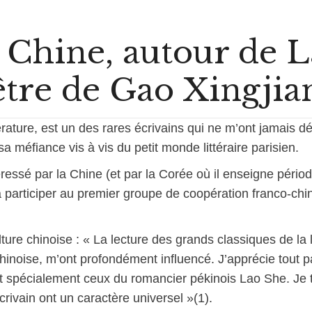
a Chine, autour de L
être de Gao Xingjia
térature, est un des rares écrivains qui ne m’ont jamais 
sa méfiance vis à vis du petit monde littéraire parisien.
éressé par la Chine (et par la Corée où il enseigne pério
à participer au premier groupe de coopération franco-c
lture chinoise : « La lecture des grands classiques de la 
 chinoise, m’ont profondément influencé. J’apprécie tout
 spécialement ceux du romancier pékinois Lao She. Je t
ivain ont un caractère universel »(1).