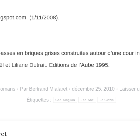
blogspot.com (1/11/2008).
asses en briques grises construites autour d’une cour in
 et Liliane Dutrait. Editions de l’Aube 1995.
omans
Par
Bertrand Mialaret
décembre 25, 2010
Laisser 
Étiquettes :
Gao Xingjian
Lao She
Le Clezio
ret