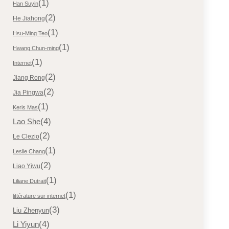
(1)
Han Suyin
(2)
He Jiahong
(1)
Hsu-Ming Teo
(1)
Hwang Chun-ming
(1)
Internet
(2)
Jiang Rong
(2)
Jia Pingwa
(1)
Keris Mas
(4)
Lao She
(2)
Le Clezio
(1)
Leslie Chang
(2)
Liao Yiwu
(1)
Liliane Dutrait
(1)
littérature sur internet
(3)
Liu Zhenyun
(4)
Li Yiyun