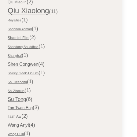
(2)
Qiu Miaojin
Qiu Xiaolong
(11)
(1)
Royalties
(1)
Shahnon Ahmad
(2)
Shamini Flint
(1)
Shandong Bouddhas
(1)
Shanghaï
(4)
Shen Congwen
(1)
Shirley Geok-Lin Lim
(1)
Shi Tiesheng
(1)
Shi Zhecun
Su Tong
(6)
(3)
Tan Twan Eng
(2)
Tash Aw
(4)
Wang Anyi
(1)
Wang Dulu