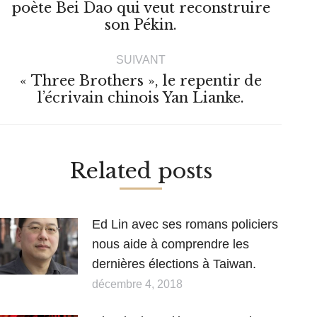
Article
poète Bei Dao qui veut reconstruire
son Pékin.
précédent
:
SUIVANT
« Three Brothers », le repentir de
Article
l’écrivain chinois Yan Lianke.
suivant
:
Related posts
Ed Lin avec ses romans policiers
nous aide à comprendre les
dernières élections à Taiwan.
décembre 4, 2018