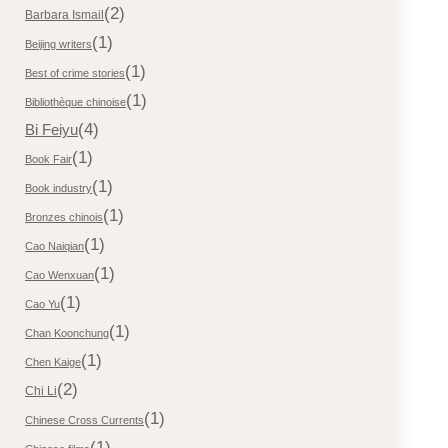
(2)
Barbara Ismail
(1)
Beijing writers
(1)
Best of crime stories
(1)
Bibliothèque chinoise
(4)
Bi Feiyu
(1)
Book Fair
(1)
Book industry
(1)
Bronzes chinois
(1)
Cao Naiqian
(1)
Cao Wenxuan
(1)
Cao Yu
(1)
Chan Koonchung
(1)
Chen Kaige
(2)
Chi Li
(1)
Chinese Cross Currents
(1)