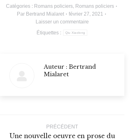
Catégories :
Romans policiers
,
Romans policiers
Par
Bertrand Mialaret
février 27, 2021
Laisser un commentaire
Étiquettes :
Qiu Xiaolong
Auteur :
Bertrand
Mialaret
Navigation
PRÉCÉDENT
article
Une nouvelle oeuvre en prose du