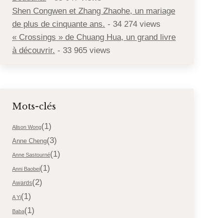
Shen Congwen et Zhang Zhaohe, un mariage
de plus de cinquante ans.
- 34 274 views
« Crossings » de Chuang Hua, un grand livre
à découvrir.
- 33 965 views
Mots-clés
(1)
Alison Wong
(3)
Anne Cheng
(1)
Anne Sastourné
(1)
Anni Baobei
(2)
Awards
(1)
A Yi
(1)
Baba