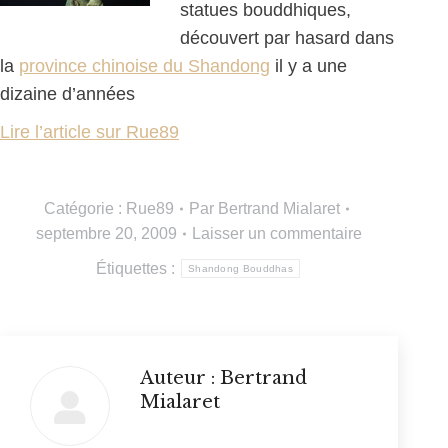
statues bouddhiques,
découvert par hasard dans
la
province chinoise du Shandong
il y a une
dizaine d’années
Lire l’article sur Rue89
Catégorie :
Rue89
Par
Bertrand Mialaret
septembre 20, 2009
Laisser un commentaire
Étiquettes :
Shandong Bouddhas
Auteur :
Bertrand
Mialaret