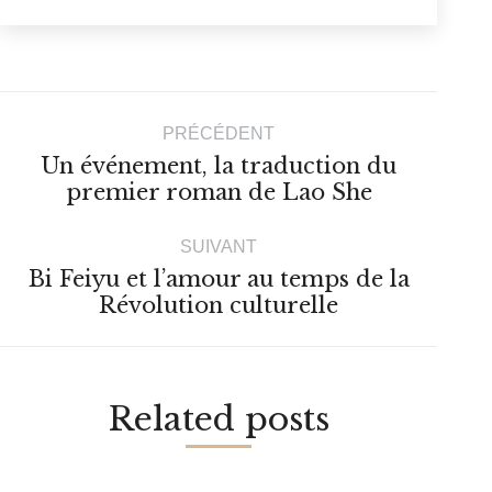
Navigation
PRÉCÉDENT
article
Un événement, la traduction du
Article
premier roman de Lao She
précédent
:
SUIVANT
Bi Feiyu et l’amour au temps de la
Article
Révolution culturelle
suivant
:
Related posts