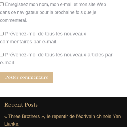
Enregistrez mon nom, mon e-mail et mon site Web
dans ce navigateur pour la prochaine fois que je
commenterai.
Prévenez-moi de tous les nouveaux
commentaires par e-mail.
Prévenez-moi de tous les nouveaux articles par
e-mail.
Poster commentaire
Recent Posts
« Three Brothers », le repentir de l’écrivain chinois Yan
Lianke.