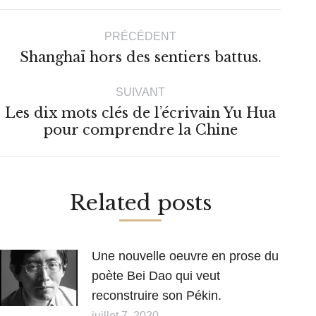
Navigation
PRÉCÉDENT
article
Article
Shanghaï hors des sentiers battus.
précédent
SUIVANT
:
Les dix mots clés de l’écrivain Yu Hua
Article
pour comprendre la Chine
suivant
:
Related posts
Une nouvelle oeuvre en prose du
poète Bei Dao qui veut
reconstruire son Pékin.
juillet 7, 2020