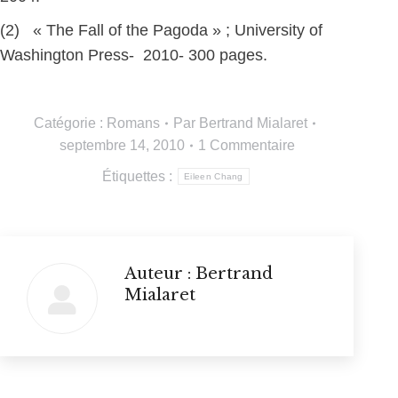
(2) « The Fall of the Pagoda » ; University of
Washington Press- 2010- 300 pages.
Catégorie :
Romans
Par
Bertrand Mialaret
septembre 14, 2010
1 Commentaire
Étiquettes :
Eileen Chang
Auteur :
Bertrand
Mialaret