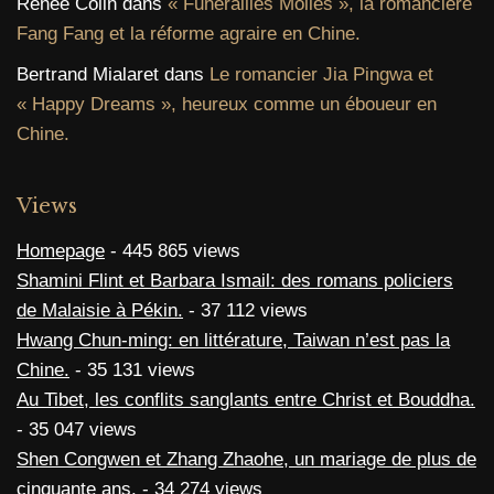
Renée Colin
dans
« Funérailles Molles », la romancière
Fang Fang et la réforme agraire en Chine.
Bertrand Mialaret
dans
Le romancier Jia Pingwa et
« Happy Dreams », heureux comme un éboueur en
Chine.
Views
Homepage
- 445 865 views
Shamini Flint et Barbara Ismail: des romans policiers
de Malaisie à Pékin.
- 37 112 views
Hwang Chun-ming: en littérature, Taiwan n’est pas la
Chine.
- 35 131 views
Au Tibet, les conflits sanglants entre Christ et Bouddha.
- 35 047 views
Shen Congwen et Zhang Zhaohe, un mariage de plus de
cinquante ans.
- 34 274 views