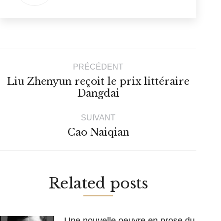
Navigation
PRÉCÉDENT
article
Liu Zhenyun reçoit le prix littéraire
Article
Dangdai
précédent
:
SUIVANT
Article
Cao Naiqian
suivant
:
Related posts
Une nouvelle oeuvre en prose du