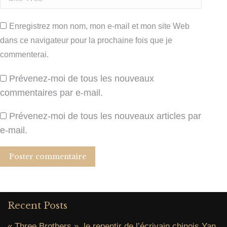
Enregistrez mon nom, mon e-mail et mon site Web
dans ce navigateur pour la prochaine fois que je
commenterai.
Prévenez-moi de tous les nouveaux
commentaires par e-mail.
Prévenez-moi de tous les nouveaux articles par
e-mail.
Poster commentaire
Recent Posts
« Three Brothers », le repentir de l’écrivain chinois Yan