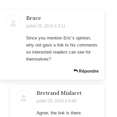
Bruce
dit
juillet 29, 2010 à 2:11
:
Since you mention Eric’s opinion,
why not gave a link to his comments
so interested readers can see for
themselves?
Répondre
Bertrand Mialaret
dit
juillet 29, 2010 à 8:49
:
Agree, the link is there.