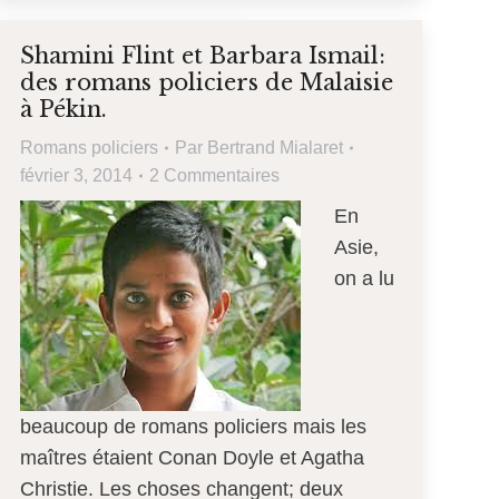
Shamini Flint et Barbara Ismail:
des romans policiers de Malaisie
à Pékin.
Romans policiers
Par
Bertrand Mialaret
février 3, 2014
2 Commentaires
En
Asie,
on a lu
beaucoup de romans policiers mais les
maîtres étaient Conan Doyle et Agatha
Christie. Les choses changent; deux