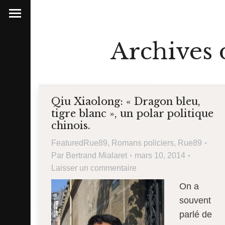
Archives d
Qiu Xiaolong: « Dragon bleu,
tigre blanc », un polar politique
chinois.
FeaturedRue89
,
Romans policiers
,
Rue89
Par
Bertrand Mialaret
mars 10, 2014
Laisser un commentaire
On a
souvent
parlé de