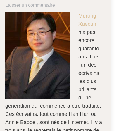
Laisser un commentaire
Murong
Xuecun
n’a pas
encore
quarante
ans. Il est
l’un des
écrivains
les plus
brillants
d’une
génération qui commence à être traduite.
Ces écrivains, tout comme Han Han ou
Annie Baobei, sont nés de l’internet. Il y a
trois ans, je regrettais le petit nombre de