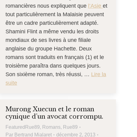
romancières nous expliquent que
l’Asie
et
tout particulièrement la Malaisie peuvent
être un cadre particulièrement adapté.
Shamini Flint a même vendu les droits
mondiaux de ses livres à une filiale
anglaise du groupe Hachette. Deux
romans sont traduits en français (1) et le
troisième paraîtra dans quelques jours.
Son sixième roman, très réussi, …
Lire la
suite
Murong Xuecun et le roman
cynique d’un avocat corrompu.
FeaturedRue89
,
Romans
,
Rue89
Par
Bertrand Mialaret
décembre 2, 2013