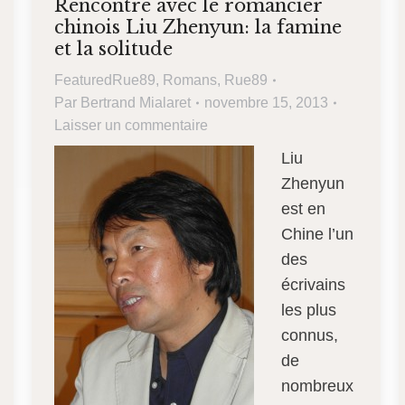
Rencontre avec le romancier
chinois Liu Zhenyun: la famine
et la solitude
FeaturedRue89
,
Romans
,
Rue89
Par
Bertrand Mialaret
novembre 15, 2013
Laisser un commentaire
Liu
Zhenyun
est en
Chine l’un
des
écrivains
les plus
connus,
de
nombreux