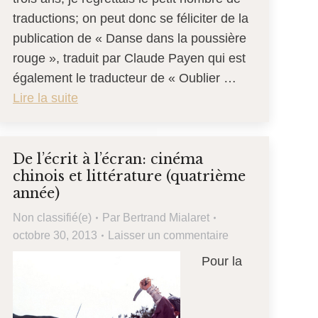
traductions; on peut donc se féliciter de la
publication de « Danse dans la poussière
rouge », traduit par Claude Payen qui est
également le traducteur de « Oublier …
Lire la suite
De l’écrit à l’écran: cinéma
chinois et littérature (quatrième
année)
Non classifié(e)
Par
Bertrand Mialaret
octobre 30, 2013
Laisser un commentaire
Pour la