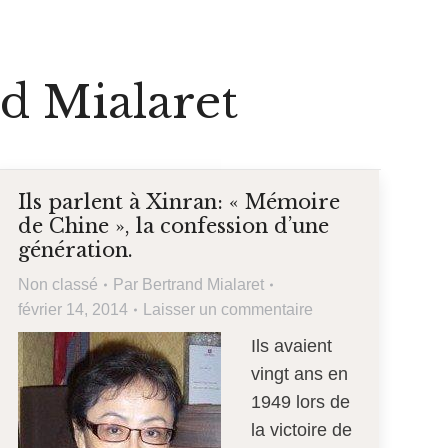
d Mialaret
Ils parlent à Xinran: « Mémoire
de Chine », la confession d’une
génération.
Non classé
Par
Bertrand Mialaret
février 14, 2014
Laisser un commentaire
Ils avaient
vingt ans en
1949 lors de
la victoire de