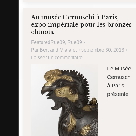
Au musée Cernuschi à Paris,
expo impériale pour les bronzes
chinois.
FeaturedRue89
,
Rue89
Par
Bertrand Mialaret
septembre 30, 2013
Laisser un commentaire
Le Musée
Cernuschi
à Paris
présente