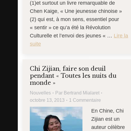
(1)et surtout un livre remarquable de
Chen Kaige, « Une jeunesse chinoise »
(2) qui est, à mon sens, essentiel pour
« sentir » ce qu’a été la Révolution
Culturelle et l’envoi des jeunes « …
Lire la
suite
Chi Zijian, faire son deuil
pendant « Toutes les nuits du
monde »
Nouvelles
Par
Bertrand Mialaret
octobre 13, 2013
1 Commentaire
En Chine, Chi
Zijian est un
auteur célèbre