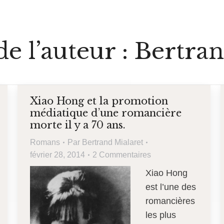
e l’auteur :
Bertran
Xiao Hong et la promotion
médiatique d’une romancière
morte il y a 70 ans.
Romans
Par
Bertrand Mialaret
février 28, 2014
2 Commentaires
Xiao Hong
est l’une des
romancières
les plus