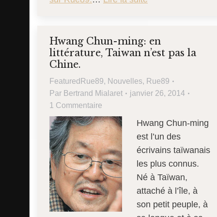
Hwang Chun-ming: en
littérature, Taiwan n’est pas la
Chine.
FeaturedRue89
,
Nouvelles
,
Rue89
Par
Bertrand Mialaret
janvier 26, 2014
1 Commentaire
Hwang Chun-ming
est l’un des
écrivains taïwanais
les plus connus.
Né à Taïwan,
attaché à l’île, à
son petit peuple, à