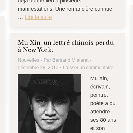
déjà donné lieu à plusieurs
manifestations. Une romancière connue
…
Lire la suite
Mu Xin, un lettré chinois perdu
à New York.
Nouvelles
Par
Bertrand Mialaret
décembre 29, 2013
Laisser un commentaire
Mu Xin,
écrivain,
peintre,
poète a du
attendre
ses 80 ans
et son