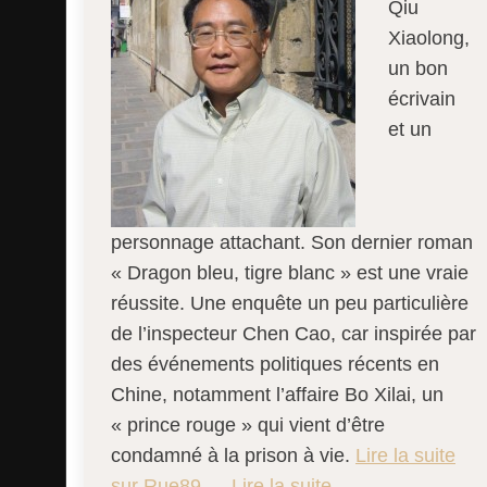
Qiu
Xiaolong,
un bon
écrivain
et un
personnage attachant. Son dernier roman
« Dragon bleu, tigre blanc » est une vraie
réussite. Une enquête un peu particulière
de l’inspecteur Chen Cao, car inspirée par
des événements politiques récents en
Chine, notamment l’affaire Bo Xilai, un
« prince rouge » qui vient d’être
condamné à la prison à vie.
Lire la suite
sur Rue89.
…
Lire la suite