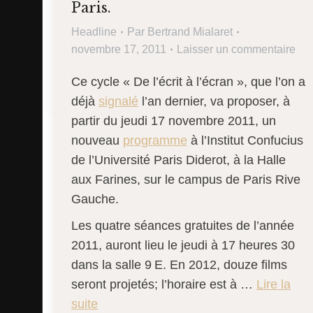
Paris.
Headline
Par
Bertrand Mialaret
novembre 17, 2011
Laisser un commentaire
Ce cycle « De l’écrit à l’écran », que l’on a
déjà
signalé
l’an dernier, va proposer, à
partir du jeudi 17 novembre 2011, un
nouveau
programme
à l’Institut Confucius
de l’Université Paris Diderot, à la Halle
aux Farines, sur le campus de Paris Rive
Gauche.
Les quatre séances gratuites de l’année
2011, auront lieu le jeudi à 17 heures 30
dans la salle 9
E. En 2012, douze films
seront projetés; l’horaire est à …
Lire la
suite