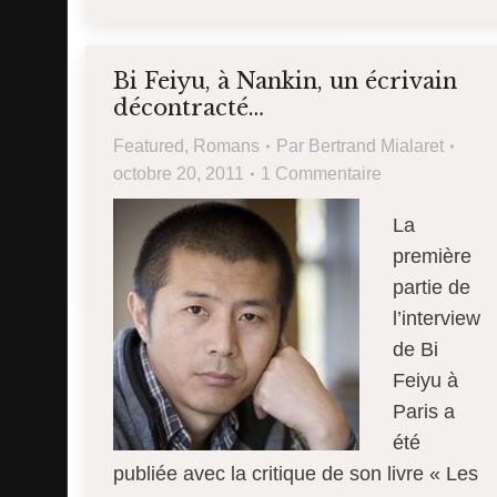
Bi Feiyu, à Nankin, un écrivain
décontracté…
Featured
,
Romans
Par
Bertrand Mialaret
octobre 20, 2011
1 Commentaire
La
première
partie de
l’interview
de Bi
Feiyu à
Paris a
été
publiée avec la critique de son livre « Les