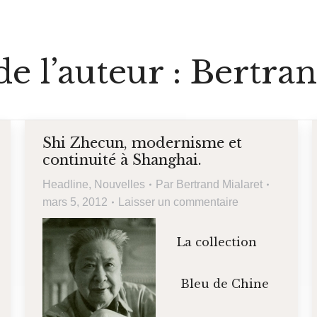
e l’auteur :
Bertran
Shi Zhecun, modernisme et
continuité à Shanghai.
Headline
,
Nouvelles
Par
Bertrand Mialaret
mars 5, 2012
Laisser un commentaire
La collection
Bleu de Chine