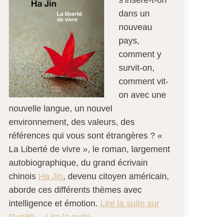
s’insère-t-on
dans un
nouveau
pays,
comment y
survit-on,
comment vit-
on avec une
nouvelle langue, un nouvel
environnement, des valeurs, des
références qui vous sont étrangères ? «
La Liberté de vivre », le roman, largement
autobiographique, du grand écrivain
chinois
Ha Jin
, devenu citoyen américain,
aborde ces différents thèmes avec
intelligence et émotion.
Lire la suite sur