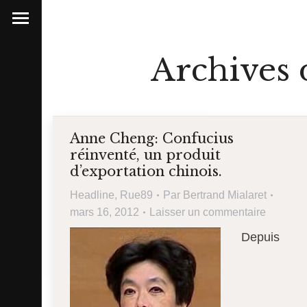
Archives d
Anne Cheng: Confucius
réinventé, un produit
d’exportation chinois.
Headline
,
Rue89
Par
Bertrand Mialaret
mars 16, 2012
Laisser un commentaire
Depuis