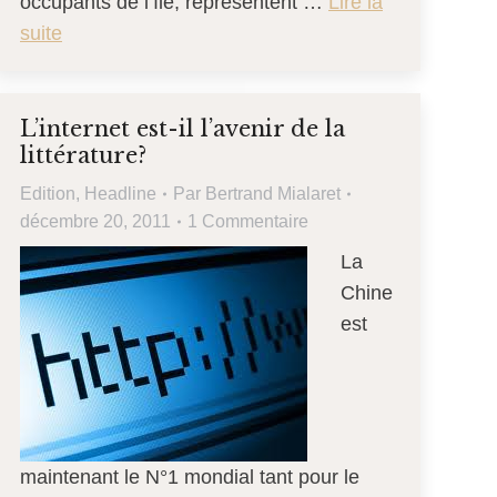
occupants de l’île, représentent …
Lire la
suite
L’internet est-il l’avenir de la
littérature?
Edition
,
Headline
Par
Bertrand Mialaret
décembre 20, 2011
1 Commentaire
La
Chine
est
maintenant le N°1 mondial tant pour le