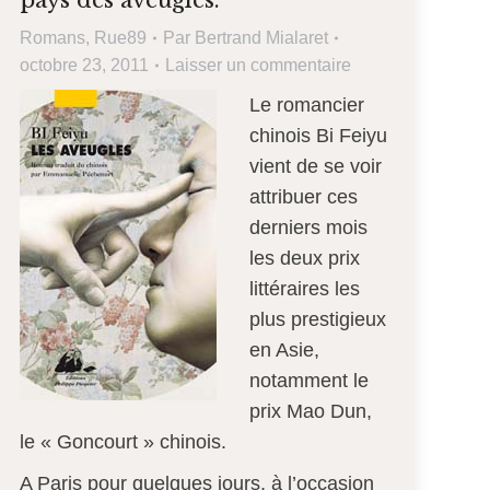
pays des aveugles.
Romans
,
Rue89
Par
Bertrand Mialaret
octobre 23, 2011
Laisser un commentaire
Le romancier
chinois Bi Feiyu
vient de se voir
attribuer ces
derniers mois
les deux prix
littéraires les
plus prestigieux
en Asie,
notamment le
prix Mao Dun,
le « Goncourt » chinois.
A Paris pour quelques jours, à l’occasion