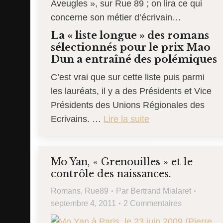
Aveugles », sur Rue 89 ; on lira ce qui
concerne son métier d’écrivain…
La « liste longue » des romans
sélectionnés pour le prix Mao
Dun a entraîné des polémiques
C’est vrai que sur cette liste puis parmi
les lauréats, il y a des Présidents et Vice
Présidents des Unions Régionales des
Ecrivains. …
Lire la suite
Mo Yan, « Grenouilles » et le
contrôle des naissances.
Romans
,
Rue89
Par
Bertrand Mialaret
septembre 4, 2011
2 Commentaires