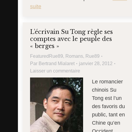
suite
L’écrivain Su Tong règle ses
comptes avec le peuple des
« berges »
FeaturedRue89
,
Romans
,
Rue89
Par
Bertrand Mialaret
janvier 28, 2012
Laisser un commentaire
Le romancier
chinois Su
Tong est l’un
des favoris du
public, tant en
Chine qu’en
Occident