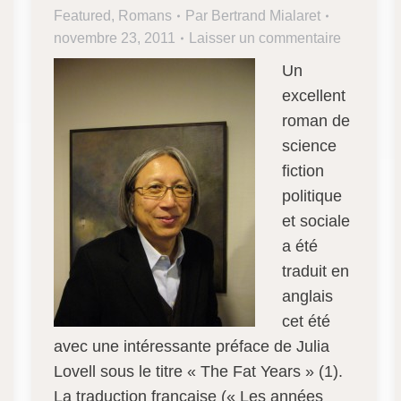
Featured
,
Romans
Par
Bertrand Mialaret
novembre 23, 2011
Laisser un commentaire
Un
excellent
roman de
science
fiction
politique
et sociale
a été
traduit en
anglais
cet été
avec une intéressante préface de Julia
Lovell sous le titre « The Fat Years » (1).
La traduction française (« Les années