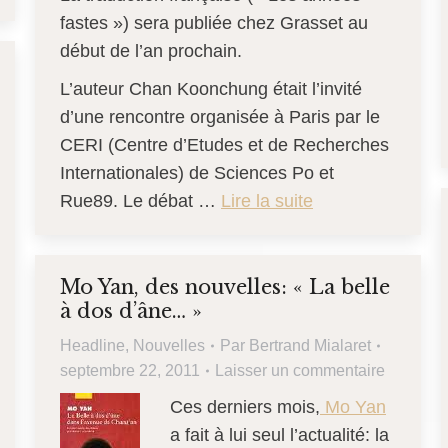
fastes ») sera publiée chez Grasset au
début de l’an prochain.
L’auteur Chan Koonchung était l’invité
d’une rencontre organisée à Paris par le
CERI (Centre d’Etudes et de Recherches
Internationales) de Sciences Po et
Rue89. Le débat …
Lire la suite
Mo Yan, des nouvelles: « La belle
à dos d’âne… »
Headline
,
Nouvelles
Par
Bertrand Mialaret
septembre 22, 2011
Laisser un commentaire
Ces derniers mois,
Mo Yan
a fait à lui seul l’actualité: la