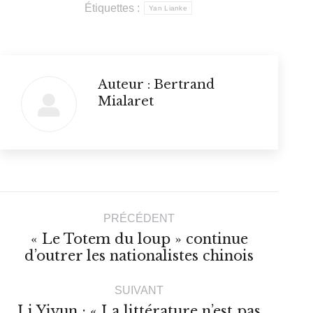
Étiquettes :
Yan Lianke
Auteur :
Bertrand
Mialaret
Navigation
PRÉCÉDENT
article
« Le Totem du loup » continue
Article
d’outrer les nationalistes chinois
précédent
:
SUIVANT
Li Yiyun : « La littérature n’est pas