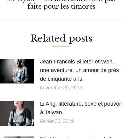
Article
faite pour les timorés
suivant
:
Related posts
Jean Francois Billeter et Wen,
une aventure, un amour de près
de cinquante ans.
novembre 20, 2019
Li Ang, littérature, sexe et pouvoir
à Taiwan.
février 20, 2019