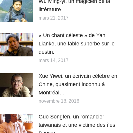
Wu Ming-yi, un magicien de la
littérature.
mars 21, 2017
« Un chant céleste » de Yan
Lianke, une fable superbe sur le
destin.
mars 14, 2017
Xue Yiwei, un écrivain célèbre en
Chine, quasiment inconnu à
Montréal…
novembre 18, 2016
Guo Songfen, un romancier
taiwanais et une victime des îles