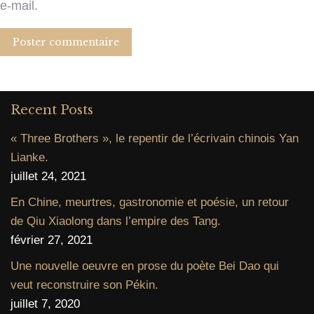
e-mail.
Poster commentaire
Recent Posts
« Three Brothers », le repentir de l’écrivain chinois Yan
Lianke.
juillet 24, 2021
En Chine, meurtres, gastronomie et poésie, un retour
de Qiu Xiaolong dans l’empire des Tang.
février 27, 2021
Une nouvelle oeuvre en prose du poète Bei Dao qui
veut reconstruire son Pékin.
juillet 7, 2020