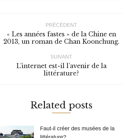
Navigation
PRÉCÉDENT
article
« Les années fastes » de la Chine en
Article
2013, un roman de Chan Koonchung.
précédent
:
SUIVANT
L’internet est-il l’avenir de la
Article
littérature?
suivant
:
Related posts
Faut-il créer des musées de la
littérature?