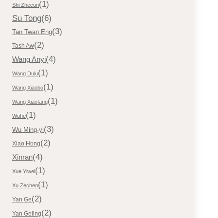
(1)
Shi Zhecun
Su Tong
(6)
(3)
Tan Twan Eng
(2)
Tash Aw
(4)
Wang Anyi
(1)
Wang Dulu
(1)
Wang Xiaobo
(1)
Wang Xiaofang
(1)
Wuhe
(3)
Wu Ming-yi
(2)
Xiao Hong
(4)
Xinran
(1)
Xue Yiwei
(1)
Xu Zechen
(2)
Yan Ge
(2)
Yan Geling