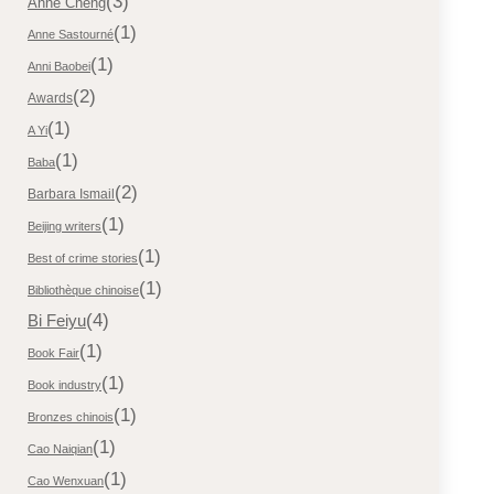
(3)
Anne Cheng
(1)
Anne Sastourné
(1)
Anni Baobei
(2)
Awards
(1)
A Yi
(1)
Baba
(2)
Barbara Ismail
(1)
Beijing writers
(1)
Best of crime stories
(1)
Bibliothèque chinoise
(4)
Bi Feiyu
(1)
Book Fair
(1)
Book industry
(1)
Bronzes chinois
(1)
Cao Naiqian
(1)
Cao Wenxuan