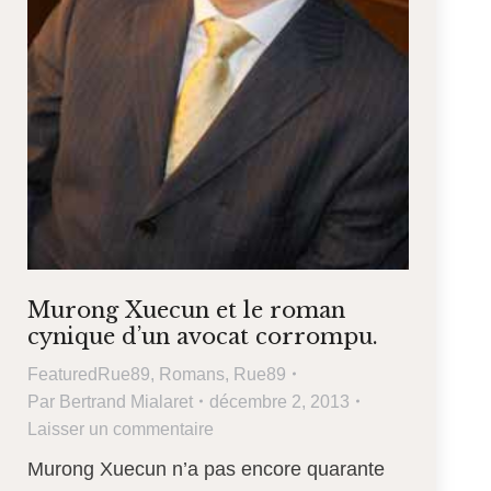
Murong Xuecun et le roman
cynique d’un avocat corrompu.
FeaturedRue89
,
Romans
,
Rue89
Par
Bertrand Mialaret
décembre 2, 2013
Laisser un commentaire
Murong Xuecun n’a pas encore quarante