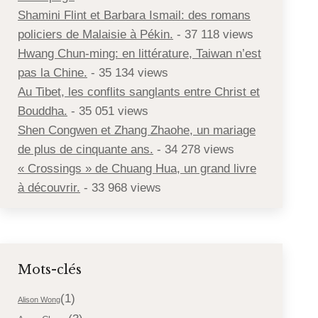
Shamini Flint et Barbara Ismail: des romans
policiers de Malaisie à Pékin.
- 37 118 views
Hwang Chun-ming: en littérature, Taiwan n’est
pas la Chine.
- 35 134 views
Au Tibet, les conflits sanglants entre Christ et
Bouddha.
- 35 051 views
Shen Congwen et Zhang Zhaohe, un mariage
de plus de cinquante ans.
- 34 278 views
« Crossings » de Chuang Hua, un grand livre
à découvrir.
- 33 968 views
Mots-clés
(1)
Alison Wong