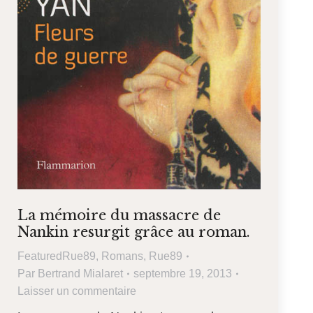
La mémoire du massacre de
Nankin resurgit grâce au roman.
FeaturedRue89
,
Romans
,
Rue89
Par
Bertrand Mialaret
septembre 19, 2013
Laisser un commentaire